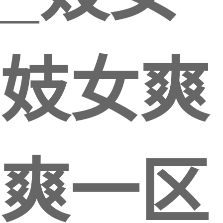
妓女爽
爽一区