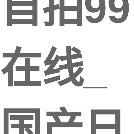
自拍99
在线_
国产日