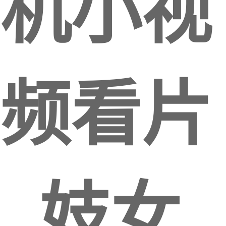
机小视
频看片
_妓女