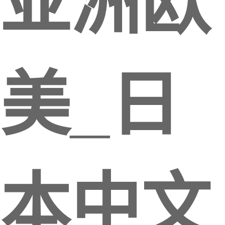
亚洲欧
美_日
本中文