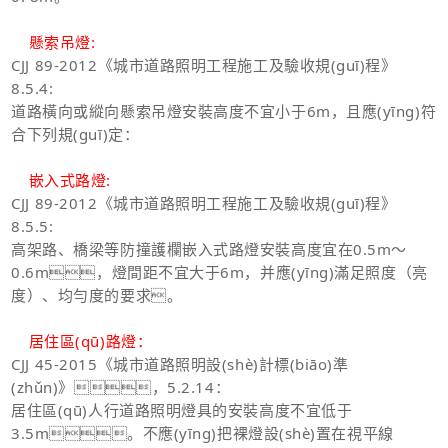
懸索吊燈:
CJJ 89-2012
《城市道路照明工程施工及驗收規(guī)程》
8.5.4:
道路橫向或縱向懸索吊燈安裝高度不宜小于6m，且應(yīng)符
合下列規(guī)定：
嵌入式路燈:
CJJ 89-2012
《城市道路照明工程施工及驗收規(guī)程》
8.5.5:
高架路、橋梁等防撞護欄嵌入式路燈安裝高度宜在0.5m～
0.6m，燈間距不宜大于6m，并應(yīng)滿足照度（亮
度）、均勻度的要求。
居住區(qū)路燈：
CJJ 45-2015
《城市道路照明設(shè)計標(biāo)準
(zhǔn)》，5.2.14：
居住區(qū)人行道路照明燈具的安裝高度不宜低于
3.5m。不應(yīng)把裸燈設(shè)置在視平線