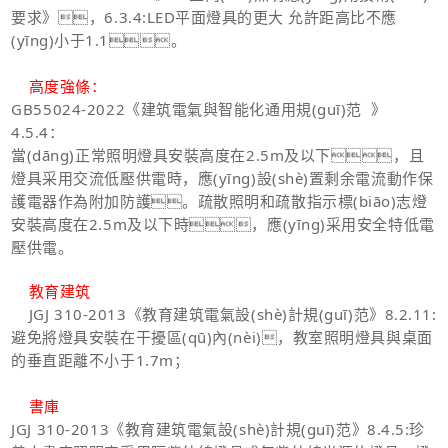
要求》，6.3.4:
LED平面燈具的更大 允許距高比不應
(yīng)小于1.1。
高度強條：
GB55024-2022
《建筑電氣與智能化通用規(guī)范 》
4.5.4：
當(dāng)正常照明燈具安裝高度在2.5m及以下，且
燈具采用交流低壓供電時，應(yīng)設(shè)置剩余電流動作保
護電器作為附加防護。疏散照明和疏散指示標(biāo)志燈
安裝高度在2.5m及以下時，應(yīng)采用安全特低電
壓供電。
教育建筑
JGJ 310-2013
《教育建筑電氣設(shè)計規(guī)范》8.2.11:
避免將燈具安裝在干擾區(qū)內(nèi)，教室照明燈具與桌面
的垂直距離不小于1.7m；
書庫
JGJ 310-2013
《教育建筑電氣設(shè)計規(guī)范》8.4.5:珍