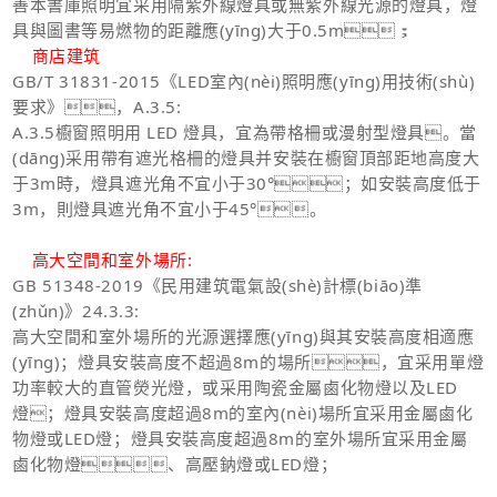
善本書庫照明宜采用隔紫外線燈具或無紫外線光源的燈具，燈
具與圖書等易燃物的距離應(yīng)大于0.5m；
商店建筑
GB/T 31831-2015
《LED室內(nèi)照明應(yīng)用技術(shù)
要求》，A.3.5:
A.3.5櫥窗照明用 LED 燈具，宜為帶格柵或漫射型燈具。當
(dāng)采用帶有遮光格柵的燈具并安裝在櫥窗頂部距地高度大
于3m時，燈具遮光角不宜小于30°；如安裝高度低于
3m，則燈具遮光角不宜小于45°。
高大
空間和室外場所:
GB 51348-2019
《民用建筑電氣設(shè)計標(biāo)準
(zhǔn)》24.3.3:
高大空間和室外場所的光源選擇應(yīng)與其安裝高度相適應
(yīng)；燈具安裝高度不超過8m的場所，宜采用單燈
功率較大的直管熒光燈，或采用陶瓷金屬鹵化物燈以及LED
燈；燈具安裝高度超過8m的室內(nèi)場所宜采用金屬鹵化
物燈或LED燈；燈具安裝高度超過8m的室外場所宜采用金屬
鹵化物燈、高壓鈉燈或LED燈；